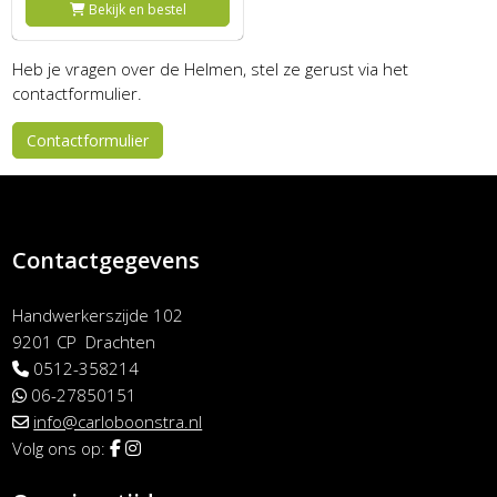
Bekijk en bestel
Heb je vragen over de Helmen, stel ze gerust via het
contactformulier.
Contactformulier
Contactgegevens
Handwerkerszijde 102
9201 CP Drachten
0512-358214
06-27850151
info@carloboonstra.nl
Volg ons op: