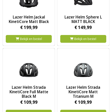
Image Lazer Helm Jackal KinetiCore Matt Black
Image Lazer Helm Sphere L M
Lazer Helm Jackal
Lazer Helm Sphere L
KinetiCore Matt Black
MATT BLACK
€
199,
99
€
149,
99
Bekijk en bestel
Bekijk en bestel
Image Lazer Helm Strada KinetiCore Full Matte Black M
Image Lazer Helm Strada Kinet
Lazer Helm Strada
Lazer Helm Strada
KinetiCore Full Matte
KinetiCore Matt
Black M
Titanium M
€
109,
99
€
109,
99