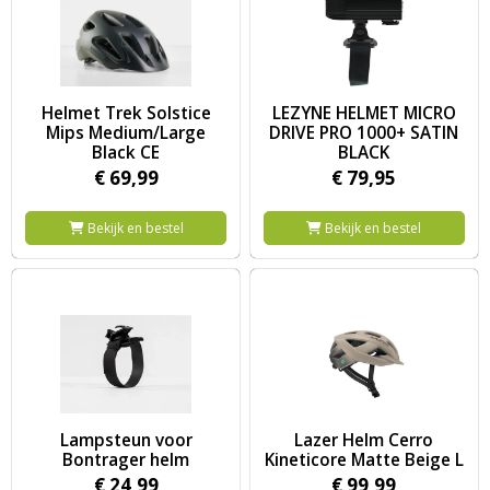
Image Helmet Trek Solstice Mips Medium/Large Black CE
Image LEZYNE HELMET MICRO 
Helmet Trek Solstice
LEZYNE HELMET MICRO
Mips Medium/Large
DRIVE PRO 1000+ SATIN
Black CE
BLACK
€
69,
99
€
79,
95
Bekijk en bestel
Bekijk en bestel
Image Lampsteun voor Bontrager helm
Image Lazer Helm Cerro Kineti
Lampsteun voor
Lazer Helm Cerro
Bontrager helm
Kineticore Matte Beige L
€
24,
99
€
99,
99