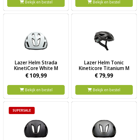
Bekijk en bestel
Bekijk en bestel
Image Lazer Helm Strada KinetiCore White M
Image Lazer Helm Tonic Kineti
Lazer Helm Strada
Lazer Helm Tonic
KinetiCore White M
Kineticore Titanium M
€
109,
99
€
79,
99
Bekijk en bestel
Bekijk en bestel
SUPERSALE