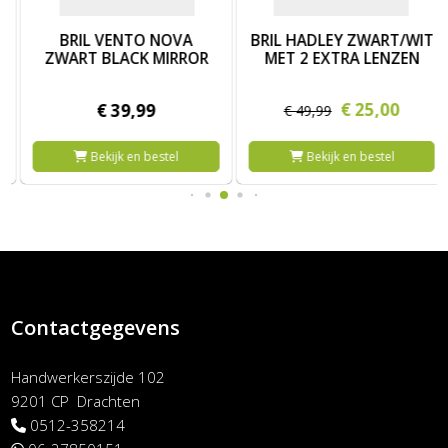
MIRROR
ic
Afbeelding BRIL VENTO NOVA ZWART BLACK MIRROR
Afbeelding BRIL HADLEY ZWAR
BRIL VENTO NOVA
BRIL HADLEY ZWART/WIT
ZWART BLACK MIRROR
MET 2 EXTRA LENZEN
€
25,
00
€
39,
99
€
49,
99
Bekijk en bestel
Bekijk en bestel
Contactgegevens
Handwerkerszijde 102
9201 CP Drachten
0512-358214