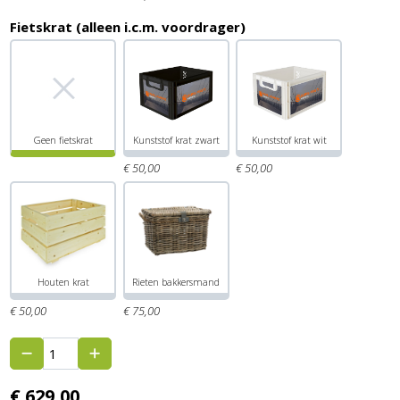
Fietskrat (alleen i.c.m. voordrager)
Geen fietskrat
Kunststof krat zwart
Kunststof krat wit
€
50,
00
€
50,
00
Houten krat
Rieten bakkersmand
€
50,
00
€
75,
00
€
629,
00