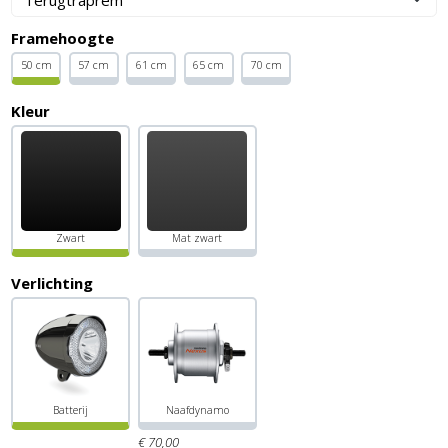
Framehoogte
50 cm
57 cm
61 cm
65 cm
70 cm
Kleur
Zwart
Mat zwart
Verlichting
Batterij
Naafdynamo
€
70,
00