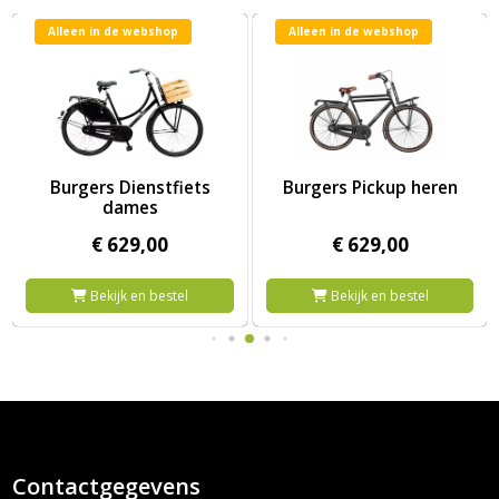
Alleen in de webshop
Alleen in de webshop
eren
Afbeelding Burgers Dienstfiets dames
Afbeelding Burgers Pickup her
Burgers Dienstfiets
Burgers Pickup heren
dames
€
629,
00
€
629,
00
Bekijk en bestel
Bekijk en bestel
Contactgegevens