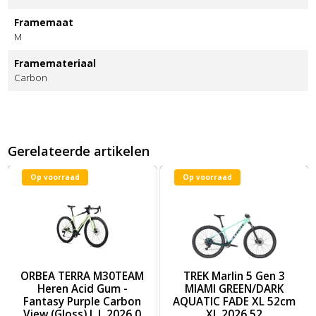
Framemaat
M
Framemateriaal
Carbon
Gerelateerde artikelen
Op voorraad
Op voorraad
026
UR 10 Heren Diamond Black (Gloss) L L 2026 0
Afbeelding ORBEA TERRA M30TEAM Heren Acid Gum - Fantasy P
Afbeelding TREK Marlin 5 Gen
ORBEA TERRA M30TEAM
TREK Marlin 5 Gen 3
Heren Acid Gum -
MIAMI GREEN/DARK
Fantasy Purple Carbon
AQUATIC FADE XL 52cm
View (Gloss) L L 2026 0
XL 2026 52