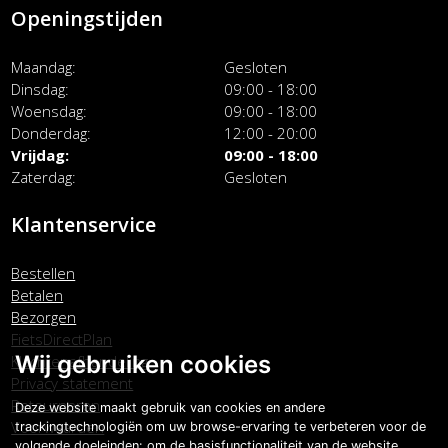
Openingstijden
Maandag
Gesloten
Dinsdag
09:00 - 18:00
Woensdag
09:00 - 18:00
Donderdag
12:00 - 20:00
Vrijdag
09:00 - 18:00
Zaterdag
Gesloten
Klantenservice
Bestellen
Betalen
Bezorgen
FietsDirectPlan
Wij gebruiken cookies
Klachtenafhandeling
Privacy statement
Retourneren
Deze website maakt gebruik van cookies en andere
Voorwaarden
trackingtechnologiën om uw browse-ervaring te verbeteren voor de
volgende doeleinden:
om de basisfunctionaliteit van de website