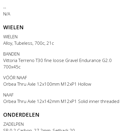
--
N/A
WIELEN
WIELEN
Alloy, Tubeless, 700c, 21c
BANDEN
Vittoria Terreno T30 fine loose Gravel Endurance G2.0
700x45c
VÓÓR NAAF
Orbea Thru Axle 12x100mm M12xP1 Hollow
NAAF
Orbea Thru Axle 12x142mm M12xP1 Solid inner threaded
ONDERDELEN
ZADELPEN
SP 0.2 Carbon, 27.2mm, Setback 20