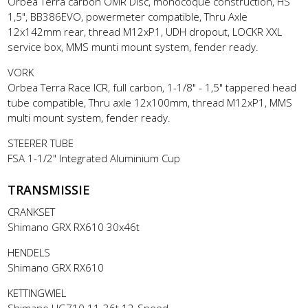
Orbea Terra carbon OMR Disc, monocoque construction, HS
1,5", BB386EVO, powermeter compatible, Thru Axle
12x142mm rear, thread M12xP1, UDH dropout, LOCKR XXL
service box, MMS munti mount system, fender ready.
VORK
Orbea Terra Race ICR, full carbon, 1-1/8" - 1,5" tappered head
tube compatible, Thru axle 12x100mm, thread M12xP1, MMS
multi mount system, fender ready.
STEERER TUBE
FSA 1-1/2" Integrated Aluminium Cup
TRANSMISSIE
CRANKSET
Shimano GRX RX610 30x46t
HENDELS
Shimano GRX RX610
KETTINGWIEL
Shimano HG710 11-36t 12-Speed