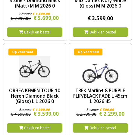
Stone - Diamond Black
MID Dames Ivory White
(Matt) M M 2026 0
(Gloss) M M 2026 0
€
1.400,
00
€
5.699,
00
€
3.599,
00
€
7.099,
00
Bekijk en bestel
Bekijk en bestel
Op voorraad
Op voorraad
Image ORBEA KEMEN TOUR 10 Heren Diamond Black (Gloss) L 
Image TREK Marlin+ 8 PURPLE 
ORBEA KEMEN TOUR 10
TREK Marlin+ 8 PURPLE
Heren Diamond Black
FLIP/BLACK FADE L 45cm
(Gloss) L L 2026 0
L 2026 45
€
1.000,
00
€
500,
00
€
3.599,
00
€
2.299,
00
€
4.599,
00
€
2.799,
00
Bekijk en bestel
Bekijk en bestel