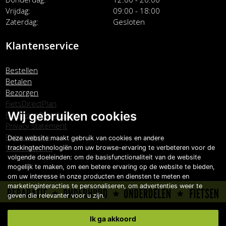
Vrijdag
09:00 - 18:00
Zaterdag
Gesloten
Klantenservice
Bestellen
Betalen
Bezorgen
FietsDirectPlan
Wij gebruiken cookies
Klachtenafhandeling
Privacy statement
Retourneren
Deze website maakt gebruik van cookies en andere
Voorwaarden
trackingtechnologiën om uw browse-ervaring te verbeteren voor de
volgende doeleinden:
om de basisfunctionaliteit van de website
mogelijk te maken
,
om een betere ervaring op de website te bieden
,
om uw interesse in onze producten en diensten te meten en
marketinginteracties te personaliseren
,
om advertenties weer te
geven die relevanter voor u zijn
.
Copyright © Carlo Boonstra de Fietsspecialist 2026
Ik ga akkoord