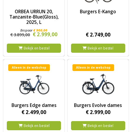
Image ORBEA URRUN 20, Tanzanite-Blue(Gloss), 2025, L
Image Burgers E-Kango
ORBEA URRUN 20,
Burgers E-Kango
Tanzanite-Blue(Gloss),
2025, L
€
900,
00
€
2.999,
00
€
2.749,
00
€
3.899,
00
Bekijk en bestel
Bekijk en bestel
Alleen in de webshop
Alleen in de webshop
Image Burgers Edge dames
Image Burgers Evolve dames
Burgers Edge dames
Burgers Evolve dames
€
2.499,
00
€
2.999,
00
Bekijk en bestel
Bekijk en bestel