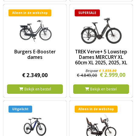
Alleen in de webshop
SUPERSALE
Image Burgers E-Booster dames
Image TREK Verve+ 5 Lowstep
Burgers E-Booster
TREK Verve+ 5 Lowstep
dames
Dames MERCURY XL
60cm XL 2025, 2025, XL
€
1.850,
00
€
2.999,
00
€
2.349,
00
€
4.849,
00
Bekijk en bestel
Bekijk en bestel
Uitgelicht
Alleen in de webshop