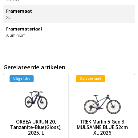
Framemaat
XL
Framemateriaal
Aluminium
Gerelateerde artikelen
Uitgelicht
Op voorraad
2026
UR 10 Heren Diamond Black (Gloss) L L 2026 0
Afbeelding ORBEA URRUN 20, Tanzanite-Blue(Gloss), 2025, L
Afbeelding TREK Marlin 5 Ge
ORBEA URRUN 20,
TREK Marlin 5 Gen 3
Tanzanite-Blue(Gloss),
MULSANNE BLUE 52cm
2025, L
XL 2026