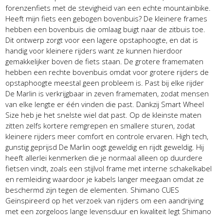
forenzenfiets met de stevigheid van een echte mountainbike.
Heeft mijn fiets een gebogen bovenbuis? De kleinere frames
hebben een bovenbuis die omlaag buigt naar de zitbuis toe.
Dit ontwerp zorgt voor een lagere opstaphoogte, en dat is
handig voor kleinere rijders want ze kunnen hierdoor
gemakkelijker boven de fiets staan. De grotere framematen
hebben een rechte bovenbuis omdat voor grotere rijders de
opstaphoogte meestal geen probleem is. Past bij elke rijder
De Marlin is verkrijgbaar in zeven framematen, zodat mensen
van elke lengte er één vinden die past. Dankzij Smart Wheel
Size heb je het snelste wiel dat past. Op de kleinste maten
zitten zelfs kortere remgrepen en smallere sturen, zodat
kleinere rijders meer comfort en controle ervaren. High tech,
gunstig geprijsd De Marlin oogt geweldig en rijdt geweldig. Hij
heeft allerlei kenmerken die je normaal alleen op duurdere
fietsen vindt, zoals een stijlvol frame met interne schakelkabel
en remleiding waardoor je kabels langer meegaan omdat ze
beschermd zijn tegen de elementen. Shimano CUES
Geïnspireerd op het verzoek van rijders om een aandrijving
met een zorgeloos lange levensduur en kwaliteit legt Shimano