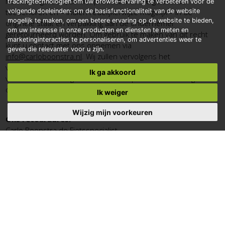
herroepingsrecht, zal het product met alle geleverde
trackingtechnologiën om uw browse-ervaring te verbeteren voor de
toebehoren en – indien redelijkerwijze mogelijk – in de
volgende doeleinden:
om de basisfunctionaliteit van de website
mogelijk te maken
,
om een betere ervaring op de website te bieden
,
originele staat en verpakking aan de ondernemer
om uw interesse in onze producten en diensten te meten en
geretourneerd worden. Om gebruik te maken van dit recht
marketinginteracties te personaliseren
,
om advertenties weer te
kunt u contact met ons opnemen via
geven die relevanter voor u zijn
.
info@carloboonstra.nl
. Wij zullen vervolgens het
verschuldigde orderbedrag binnen 14 dagen na aanmelding
Ik ga akkoord
van uw retour terugstorten mits het product reeds in goede
orde retour ontvangen is.
Ik weiger
Wijzig mijn voorkeuren
Ons retouradres:
Carlo Boonstra de Fietsspecialist
Handwerkerzijde 102
9201CP DRACHTEN
Contactgegevens