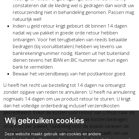
constateren dat de kleding wel is gedragen dan wordt uw
retourzending niet in behandeling genomen. Passen mag
natuurlijk wel!
Indien u geld retour krijgt gebeurt dit binnen 14 dagen
nadat wij uw pakket in goede orde retour hebben
ontvangen. Voor het terugbetalen van reeds betaalde
bedragen (bij vooruitbetalen) hebben wij tevens uw
bankrekeningnummer nodig. Klanten uit het buitenland
dienen tevens het IBAN en BIC nummer van hun eigen
bank te vermelden.
Bewaar het verzendbewijs van het postkantoor goed.
U heeft het recht uw bestelling tot 14 dagen na ontvangst
zonder opgave van reden te annuleren. U heeft na annulering
nogmaals 14 dagen om uw product retour te sturen. U krijgt
dan het volledige orderbedrag inclusief verzendkosten
gecrediteerd. Enkel de kosten voor retour van u thuis naar de
webwinkel zijn voor eigen rekening. Deze kosten bedragen
Wij gebruiken cookies
circa 6,95 per pakket, raadpleeg voor de exacte tarieven de
website van uw vervoerder. Indien u gebruik maakt van uw
Deze website maakt gebruik van cookies en andere