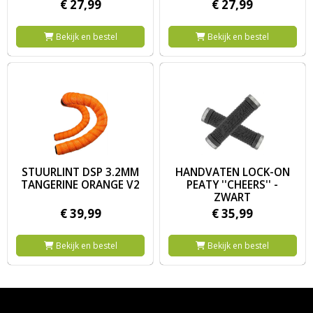
€
27,
99
€
27,
99
Bekijk en bestel
Bekijk en bestel
Image STUURLINT DSP 3.2MM TANGERINE ORANGE V2
Image HANDVATEN LOCK-ON P
STUURLINT DSP 3.2MM
HANDVATEN LOCK-ON
TANGERINE ORANGE V2
PEATY ''CHEERS'' -
ZWART
€
39,
99
€
35,
99
Bekijk en bestel
Bekijk en bestel