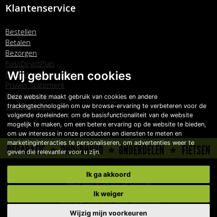
Klantenservice
Bestellen
Betalen
Bezorgen
FietsDirectPlan
Wij gebruiken cookies
Klachtenafhandeling
Privacy statement
Retourneren
Deze website maakt gebruik van cookies en andere
Voorwaarden
trackingtechnologiën om uw browse-ervaring te verbeteren voor de
volgende doeleinden:
om de basisfunctionaliteit van de website
mogelijk te maken
,
om een betere ervaring op de website te bieden
,
om uw interesse in onze producten en diensten te meten en
marketinginteracties te personaliseren
,
om advertenties weer te
geven die relevanter voor u zijn
.
Copyright © Carlo Boonstra de Fietsspecialist 2026
Ik ga akkoord
Made with
by
BO. Be Original
Powered by
BO Creator DXP®
Ik weiger
Jouw fiets, jouw stijl
Cookie instellingen
Wijzig mijn voorkeuren