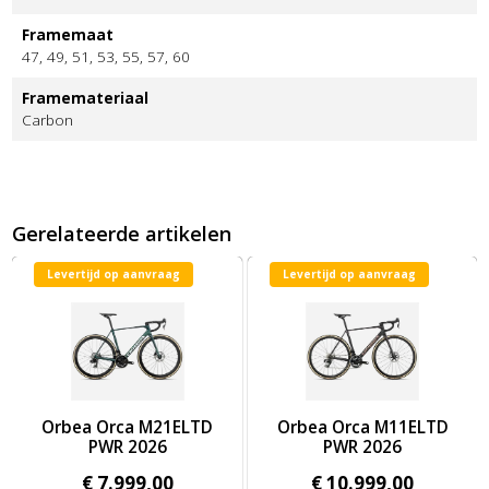
Framemaat
47, 49, 51, 53, 55, 57, 60
Framemateriaal
Carbon
Gerelateerde artikelen
Levertijd op aanvraag
Levertijd op aanvraag
0ELTD PWR 2026
Afbeelding Orbea Orca M21ELTD PWR 2026
Afbeelding Orbea Orca M11E
Orbea Orca M21ELTD
Orbea Orca M11ELTD
PWR 2026
PWR 2026
€
7.999,
00
€
10.999,
00