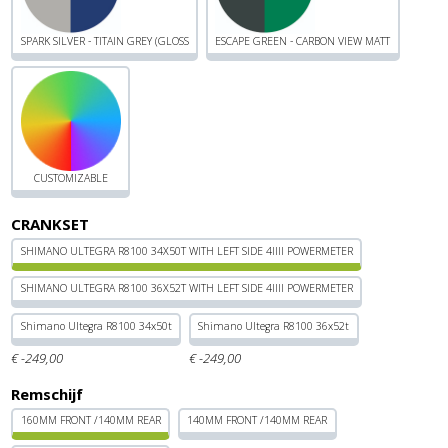
SPARK SILVER - TITAIN GREY (GLOSS
ESCAPE GREEN - CARBON VIEW MATT
CUSTOMIZABLE
CRANKSET
SHIMANO ULTEGRA R8100 34X50T WITH LEFT SIDE 4IIII POWERMETER
SHIMANO ULTEGRA R8100 36X52T WITH LEFT SIDE 4IIII POWERMETER
Shimano Ultegra R8100 34x50t
Shimano Ultegra R8100 36x52t
€
-249,
00
€
-249,
00
Remschijf
160MM FRONT /140MM REAR
140MM FRONT /140MM REAR