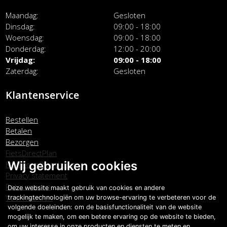
Maandag
Gesloten
Dinsdag
09:00 - 18:00
Woensdag
09:00 - 18:00
Donderdag
12:00 - 20:00
Vrijdag
09:00 - 18:00
Zaterdag
Gesloten
Klantenservice
Bestellen
Betalen
Bezorgen
FietsDirectPlan
Wij gebruiken cookies
Klachtenafhandeling
Privacy statement
Retourneren
Deze website maakt gebruik van cookies en andere
Voorwaarden
trackingtechnologiën om uw browse-ervaring te verbeteren voor de
volgende doeleinden:
om de basisfunctionaliteit van de website
mogelijk te maken
,
om een betere ervaring op de website te bieden
,
om uw interesse in onze producten en diensten te meten en