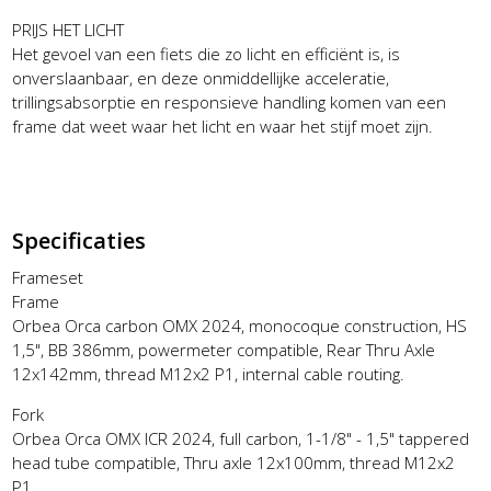
PRIJS HET LICHT
Het gevoel van een fiets die zo licht en efficiënt is, is
onverslaanbaar, en deze onmiddellijke acceleratie,
trillingsabsorptie en responsieve handling komen van een
frame dat weet waar het licht en waar het stijf moet zijn.
Specificaties
Frameset
Frame
Orbea Orca carbon OMX 2024, monocoque construction, HS
1,5", BB 386mm, powermeter compatible, Rear Thru Axle
12x142mm, thread M12x2 P1, internal cable routing.
Fork
Orbea Orca OMX ICR 2024, full carbon, 1-1/8" - 1,5" tappered
head tube compatible, Thru axle 12x100mm, thread M12x2
P1.