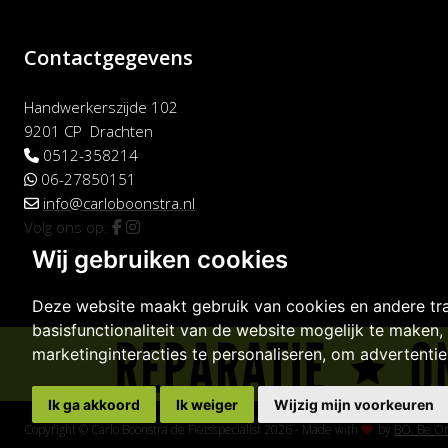
Contactgegevens
Handwerkerszijde 102
9201 CP Drachten
0512-358214
06-27850151
info@carloboonstra.nl
Volg ons op:
Wij gebruiken cookies
Deze website maakt gebruik van cookies en andere tr
basisfunctionaliteit van de website mogelijk te maken
,
marketinginteracties te personaliseren
,
om advertenties
Ik ga akkoord
Ik weiger
Wijzig mijn voorkeuren
Copyright © Carlo Boonstra de Fietsspecialist 2026
-
Made with
by
BO. Be Or