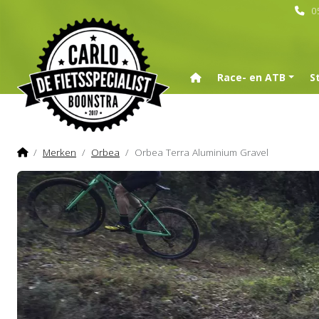
0
Home
Race- en ATB
S
Home
Merken
Orbea
Orbea Terra Aluminium Gravel