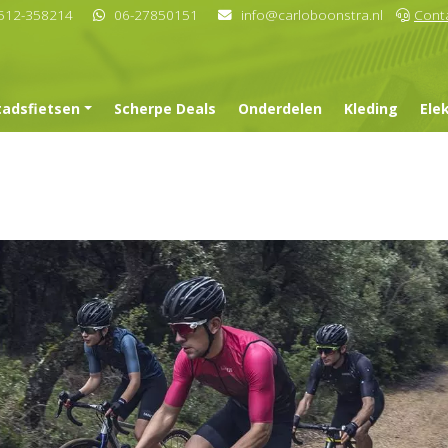
512-358214
06-27850151
info@carloboonstra.nl
Cont
tadsfietsen
Scherpe Deals
Onderdelen
Kleding
Ele