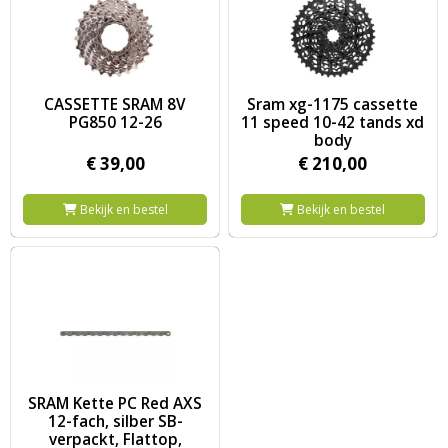
Image CASSETTE SRAM 8V PG850 12-26
Image Sram xg-1175 cassette
CASSETTE SRAM 8V
Sram xg-1175 cassette
PG850 12-26
11 speed 10-42 tands xd
body
€
39,
00
€
210,
00
Bekijk en bestel
Bekijk en bestel
Image SRAM Kette PC Red AXS 12-fach, silber SB-verpackt, Flatto
SRAM Kette PC Red AXS
12-fach, silber SB-
verpackt, Flattop,