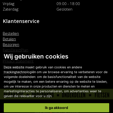
Vrijdag
09:00 - 18:00
Zaterdag
Gesloten
Klantenservice
Bestellen
Betalen
Bezorgen
FietsDirectPlan
Wij gebruiken cookies
Klachtenafhandeling
Privacy statement
Retourneren
Deze website maakt gebruik van cookies en andere
Voorwaarden
trackingtechnologiën om uw browse-ervaring te verbeteren voor de
volgende doeleinden:
om de basisfunctionaliteit van de website
mogelijk te maken
,
om een betere ervaring op de website te bieden
,
om uw interesse in onze producten en diensten te meten en
marketinginteracties te personaliseren
,
om advertenties weer te
geven die relevanter voor u zijn
.
Copyright © Carlo Boonstra de Fietsspecialist 2026
Ik ga akkoord
Made with
by
BO. Be Original