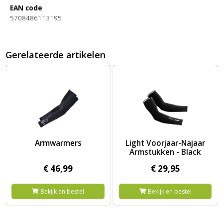
EAN code
5708486113195
Gerelateerde artikelen
Afbeelding Armwarmers
Afbeelding Light Voorjaar-Naja
Armwarmers
Light Voorjaar-Najaar
Armstukken - Black
€
46,
99
€
29,
95
Bekijk en bestel
Bekijk en bestel