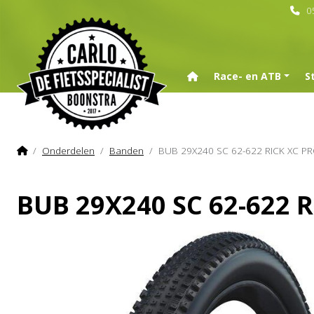
0
Home
Race- en ATB
S
Home
Onderdelen
Banden
BUB 29X240 SC 62-622 RICK XC P
BUB 29X240 SC 62-622 