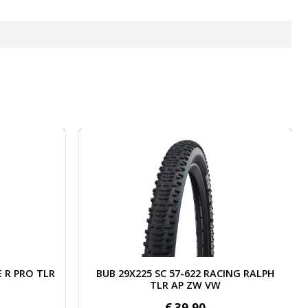
 57-622 RACING RALPH TLR AP ZW VW
Afbeelding Bib 12.5x1.75-2 1/4 blitz 32mm s
ING RALPH
Bib 12.5x1.75-2 1/4 blitz 32mm schwalbe
47/62-203
€
7,
90