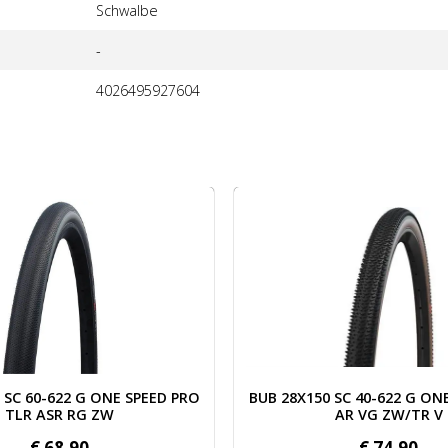
Schwalbe
-
4026495927604
LR ASR RG ZW
 BUB 28X150 SC 40-622 G ONE R PRO TLR AR VG ZW/TR V
Afbeelding BUB 29X225 SC
 SC 40-622 G ONE R PRO TLR
BUB 29X225 SC 57-622 RAC
AR VG ZW/TR V
TLR AP ZW VW
€
74,
90
€
39,
90