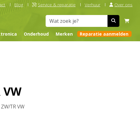
act
Blog
Service & reparatie
Verhuur
Over ons
ktronica
Onderhoud
Merken
Reparatie aanmelden
R VW
P ZW/TR VW