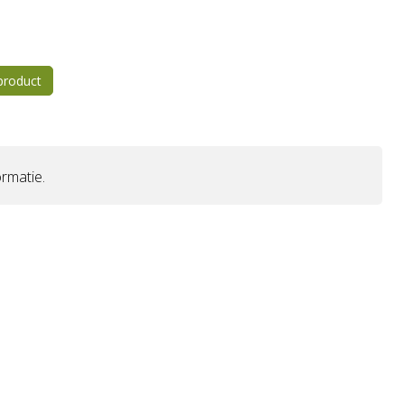
 product
rmatie.