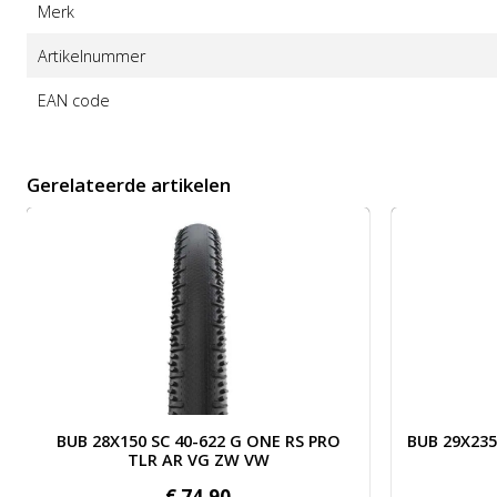
Merk
Artikelnummer
EAN code
Gerelateerde artikelen
NE RS PRO TLR AR VG ZW VW
Afbeelding BUB 29X235 SC 60-622 G ONE SPEED PRO T
Afbeelding
BUB 29X235 SC 60-622 G ONE SPEED PRO
BUB 28X150
TLR ASR RG ZW
€
68,
90