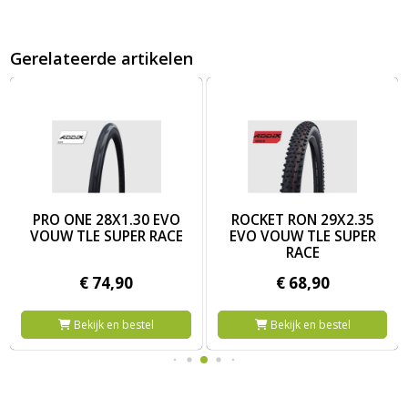
Gerelateerde artikelen
.25 zw
ub 28-622 one raceguard vouw
Afbeelding PRO ONE 28X1.30 EVO VOUW TLE SUPER RACE
Afbeelding ROCKET RON 29X2
PRO ONE 28X1.30 EVO
ROCKET RON 29X2.35
VOUW TLE SUPER RACE
EVO VOUW TLE SUPER
RACE
€
74,
90
€
68,
90
Bekijk en bestel
Bekijk en bestel