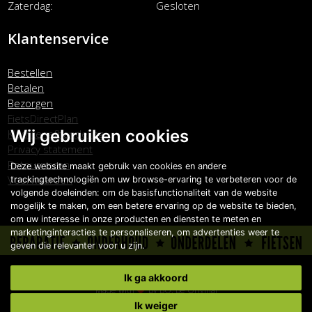
Zaterdag
Gesloten
Klantenservice
Bestellen
Betalen
Bezorgen
FietsDirectPlan
Wij gebruiken cookies
Klachtenafhandeling
Privacy statement
Retourneren
Deze website maakt gebruik van cookies en andere
Voorwaarden
trackingtechnologiën om uw browse-ervaring te verbeteren voor de
volgende doeleinden:
om de basisfunctionaliteit van de website
mogelijk te maken
,
om een betere ervaring op de website te bieden
,
om uw interesse in onze producten en diensten te meten en
marketinginteracties te personaliseren
,
om advertenties weer te
geven die relevanter voor u zijn
.
Copyright © Carlo Boonstra de Fietsspecialist 2026
Ik ga akkoord
Made with
by
BO. Be Original
Powered by
BO Creator DXP®
Ik weiger