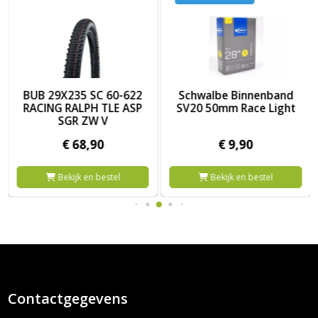
 guar
pid rob k-guard 57-584 b/b-sk hs425
Afbeelding BUB 29X235 SC 60-622 RACING RALPH TLE ASP SG
Afbeelding Schwalbe Binnenb
BUB 29X235 SC 60-622
Schwalbe Binnenband
RACING RALPH TLE ASP
SV20 50mm Race Light
SGR ZW V
€
68,
90
€
9,
90
Bekijk en bestel
Bekijk en bestel
Contactgegevens