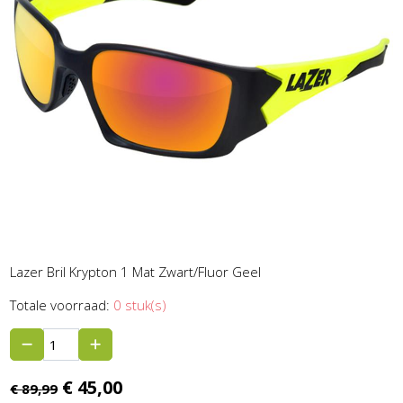
Lazer Bril Krypton 1 Mat Zwart/Fluor Geel
Totale voorraad:
0 stuk(s)
€
45,
00
€
89,
99