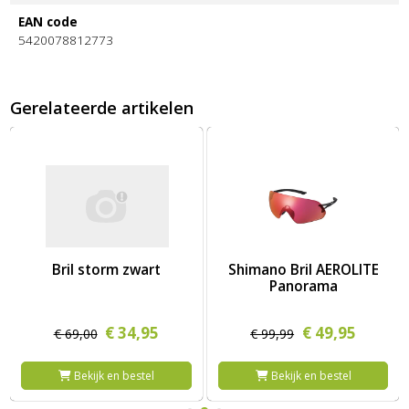
EAN code
5420078812773
Gerelateerde artikelen
ATTE BLACK CINDER CHROM RED MIRROR
Afbeelding Bril storm zwart
Afbeelding Shimano Bril AERO
Bril storm zwart
Shimano Bril AEROLITE
Panorama
€
34,
95
€
49,
95
€
69,
00
€
99,
99
Bekijk en bestel
Bekijk en bestel