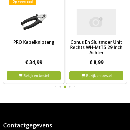
Op voorraad
in Checker
Afbeelding PRO Kabelkniptang
Afbeelding Conus En Sluitmoer
PRO Kabelkniptang
Conus En Sluitmoer Unit
Rechts WH-MtT5 29 Inch
Achter
€
34,
99
€
8,
99
Bekijk en bestel
Bekijk en bestel
Contactgegevens