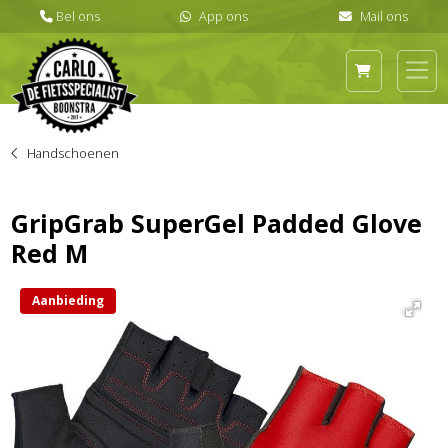
Handschoenen
GripGrab SuperGel Padded Glove
Red M
Aanbieding