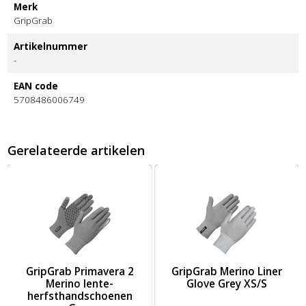
Merk
GripGrab
Artikelnummer
-
EAN code
5708486006749
Gerelateerde artikelen
h Glove Navy Blue M
RMOZ GLOVES LARGE
Afbeelding GripGrab Primavera 2 Merino lente-herfsthandsc
Afbeelding GripGrab Merino Li
GripGrab Primavera 2
GripGrab Merino Liner
Merino lente-
Glove Grey XS/S
herfsthandschoenen