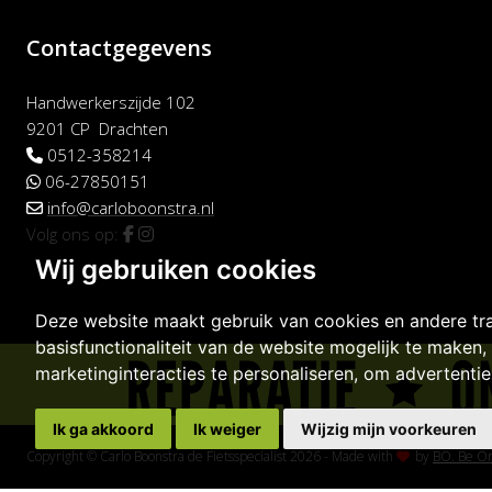
Contactgegevens
Handwerkerszijde 102
9201 CP Drachten
0512-358214
06-27850151
info@carloboonstra.nl
Volg ons op:
Wij gebruiken cookies
Deze website maakt gebruik van cookies en andere tr
basisfunctionaliteit van de website mogelijk te maken
,
marketinginteracties te personaliseren
,
om advertenties
Ik ga akkoord
Ik weiger
Wijzig mijn voorkeuren
Copyright © Carlo Boonstra de Fietsspecialist 2026
-
Made with
by
BO. Be Or