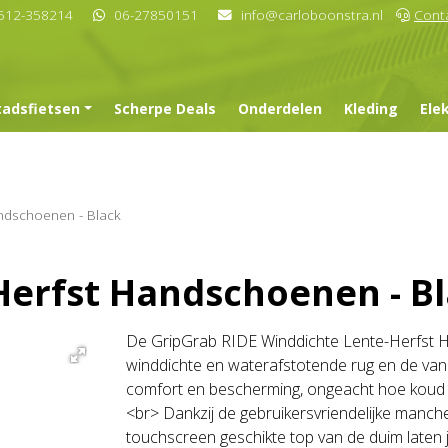
512-358214
06-27850151
info@carloboonstra.nl
Cont
tadsfietsen
Scherpe Deals
Onderdelen
Kleding
Ele
ndschoenen - Black
Herfst Handschoenen - B
De GripGrab RIDE Winddichte Lente-Herfst H
winddichte en waterafstotende rug en de v
comfort en bescherming, ongeacht hoe koud 
<br> Dankzij de gebruikersvriendelijke manche
touchscreen geschikte top van de duim laten