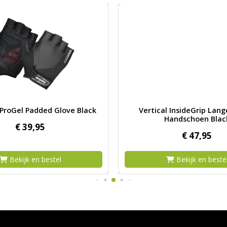
 GripGrab ProGel Padded Glove Black
Afbeelding Vertical InsideGr
ProGel Padded Glove Black
Vertical InsideGrip Lang
Handschoen Blac
€
39,
95
€
47,
95
Bekijk en bestel
Bekijk en beste