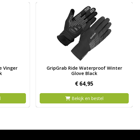
ip Lange Vinger Handschoen Black
Afbeelding GripGrab Ride Waterproof Winter 
e Vinger
GripGrab Ride Waterproof Winter
k
Glove Black
€
64,
95
l
Bekijk en bestel