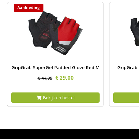
Aanbieding
ES LARGE
Afbeelding GripGrab SuperGel Padded Glove Red M
Afbeelding
GripGrab SuperGel Padded Glove Red M
GripGrab 
€
29,
00
€
44,
95
Bekijk en bestel