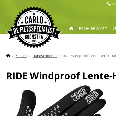
0
Home
Race- en ATB
S
Home
Kleding
Handschoenen
RIDE Windproof Lente-Herfst Ha
RIDE Windproof Lente-