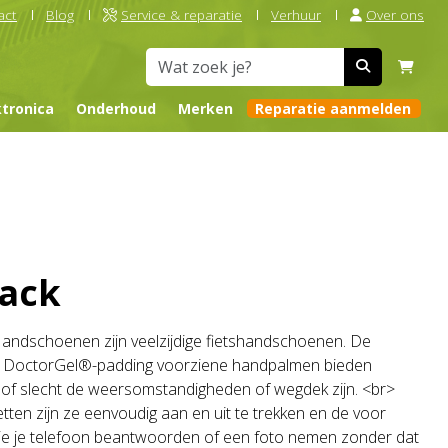
act
Blog
Service & reparatie
Verhuur
Over ons
ktronica
Onderhoud
Merken
Reparatie aanmelden
lack
andschoenen zijn veelzijdige fietshandschoenen. De
an DoctorGel®-padding voorziene handpalmen bieden
of slecht de weersomstandigheden of wegdek zijn. <br>
tten zijn ze eenvoudig aan en uit te trekken en de voor
 je je telefoon beantwoorden of een foto nemen zonder dat