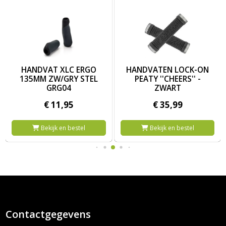
RG04
CK-ON NORTHSHORE - ZWART PEWTER CLAMP
Afbeelding HANDVAT XLC ERGO 135MM ZW/GRY STEL GRG04
Afbeelding HANDVATEN LOCK
HANDVAT XLC ERGO
HANDVATEN LOCK-ON
135MM ZW/GRY STEL
PEATY ''CHEERS'' -
GRG04
ZWART
€
11,
95
€
35,
99
Bekijk en bestel
Bekijk en bestel
Contactgegevens