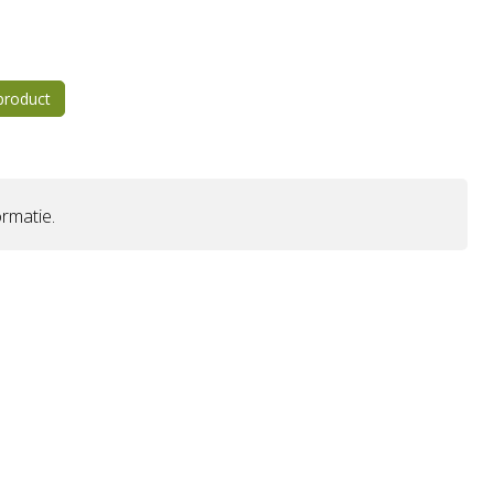
 product
rmatie.