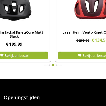
 CE
Lazer Helm Jackal KinetiCore Matt Black
Afbeelding Lazer Helm Vento
lm Jackal KinetiCore Matt
Lazer Helm Vento KinetiC
Black
€
134,
5
€
269,
00
€
199,
99
Bekijk en bestel
Bekijk en beste
Openingstijden