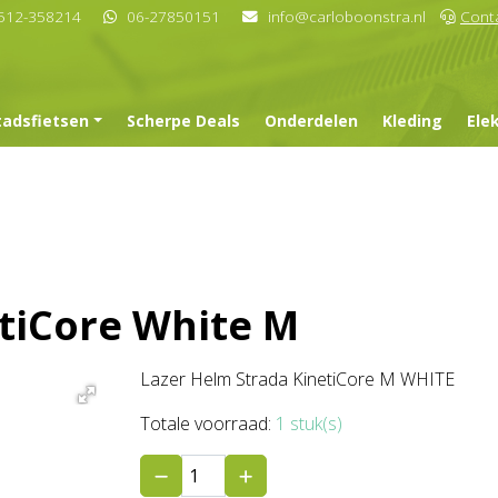
512-358214
06-27850151
info@carloboonstra.nl
Cont
tadsfietsen
Scherpe Deals
Onderdelen
Kleding
Ele
tiCore White M
Lazer Helm Strada KinetiCore M WHITE
Totale voorraad:
1 stuk(s)