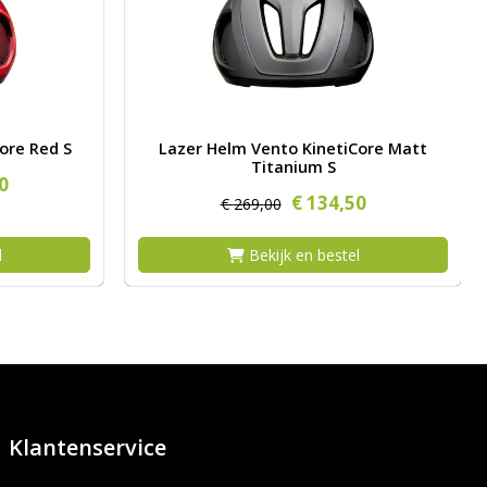
 KinetiCore Red S
Afbeelding Lazer Helm Vento KinetiCore Matt
ore Red S
Lazer Helm Vento KinetiCore Matt
Titanium S
0
€
134,
50
€
269,
00
l
Bekijk en bestel
Klantenservice