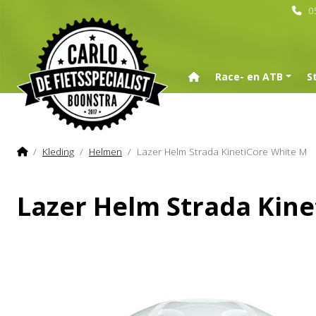
0
Home
Race- en ATB
S
Home
Kleding
Helmen
Lazer Helm Strada KinetiCore White M
Lazer Helm Strada Kine