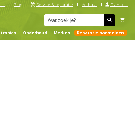
act
Blog
Service & reparatie
Verhuur
Over ons
ktronica
Onderhoud
Merken
Reparatie aanmelden