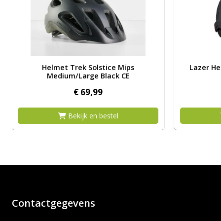
Matt Black S
Afbeelding Helmet Trek Solstice Mips Medium/Large Black
Afbeelding 
Helmet Trek Solstice Mips
Lazer He
Medium/Large Black CE
€
69,
99
Bekijk en bestel
Contactgegevens