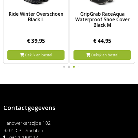
choenen - Black - XL/44/4 XL
rschoen Black L
Afbeelding GripGrab RaceAqua Waterproof Shoe Cover Black
Afbeelding Spatz Tufr Oversc
GripGrab RaceAqua
Spatz Tufr Overschoen
Waterproof Shoe Cover
Black M
€
44,
95
€
159,
95
Bekijk en bestel
Bekijk en bestel
Contactgegevens
Handwerkerszijde 102
9201 CP Drachten
0512-358214