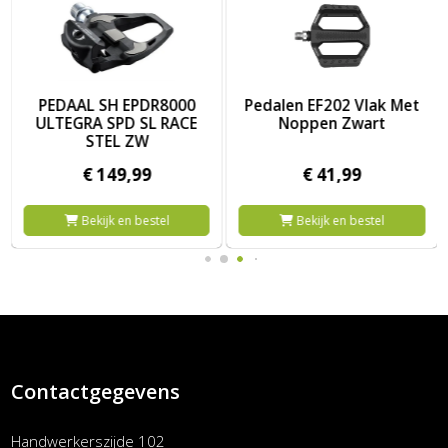
R8000 ULTEGRA SPD SL RACE STEL ZW
Afbeelding Pedalen EF202 Vlak Met Noppen Zwart
Afbeelding Shimano pedalen 
Pedalen EF202 Vlak Met
Shimano pedalen SPD
Noppen Zwart
M540
€
41,
99
€
69,
99
Bekijk en bestel
Bekijk en bestel
Contactgegevens
Handwerkerszijde 102