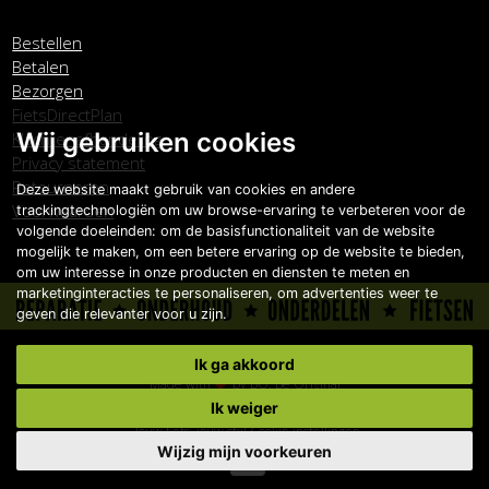
Bestellen
Betalen
Bezorgen
FietsDirectPlan
Wij gebruiken cookies
Klachtenafhandeling
Privacy statement
Retourneren
Deze website maakt gebruik van cookies en andere
Voorwaarden
trackingtechnologiën om uw browse-ervaring te verbeteren voor de
volgende doeleinden:
om de basisfunctionaliteit van de website
mogelijk te maken
,
om een betere ervaring op de website te bieden
,
om uw interesse in onze producten en diensten te meten en
marketinginteracties te personaliseren
,
om advertenties weer te
geven die relevanter voor u zijn
.
Copyright © Carlo Boonstra de Fietsspecialist 2026
Ik ga akkoord
Made with
by
BO. Be Original
Ik weiger
Powered by
BO Creator DXP®
Jouw fiets, jouw stijl
Cookie instellingen
Wijzig mijn voorkeuren