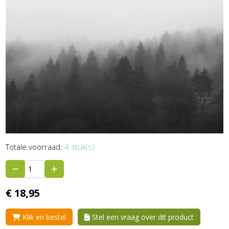
Totale voorraad:
4 stuk(s)
€
18,
95
Klik en bestel
Stel een vraag over dit product