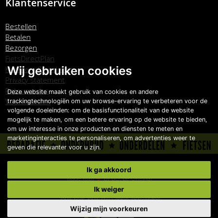
Klantenservice
Bestellen
Betalen
Bezorgen
FietsDirectPlan
Wij gebruiken cookies
Klachtenafhandeling
Privacy statement
Retourneren
Deze website maakt gebruik van cookies en andere
Voorwaarden
trackingtechnologiën om uw browse-ervaring te verbeteren voor de
volgende doeleinden:
om de basisfunctionaliteit van de website
mogelijk te maken
,
om een betere ervaring op de website te bieden
,
om uw interesse in onze producten en diensten te meten en
marketinginteracties te personaliseren
,
om advertenties weer te
geven die relevanter voor u zijn
.
Copyright © Carlo Boonstra de Fietsspecialist 2026
Ik ga akkoord
Made with
by
BO. Be Original
Powered by
BO Creator DXP®
Ik weiger
Jouw fiets, jouw stijl
Cookie instellingen
Wijzig mijn voorkeuren