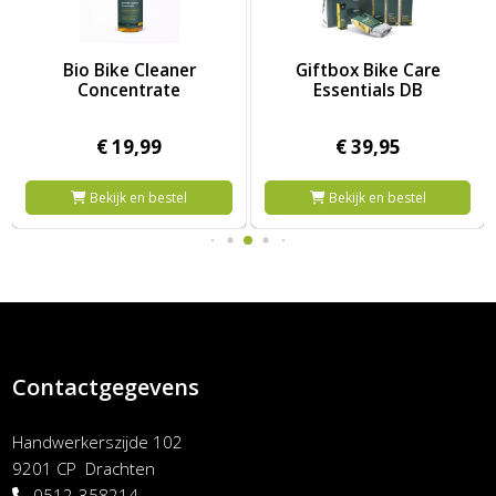
Afbeelding Bio Bike Cleaner Concentrate
Afbeelding Giftbox Bike Care E
Bio Bike Cleaner
Giftbox Bike Care
Concentrate
Essentials DB
€
19,
99
€
39,
95
Bekijk en bestel
Bekijk en bestel
Contactgegevens
Handwerkerszijde 102
9201 CP Drachten
0512-358214