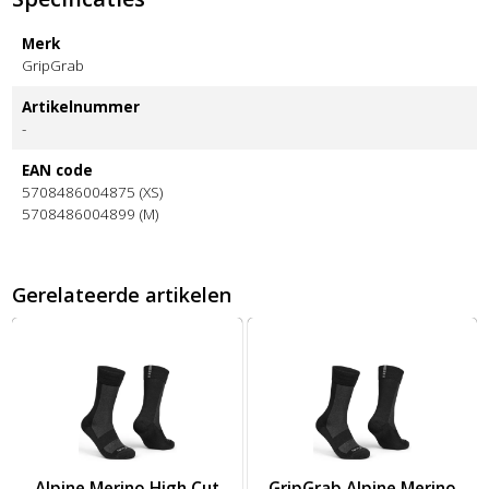
Merk
GripGrab
Artikelnummer
-
EAN code
5708486004875 (XS)
5708486004899 (M)
Gerelateerde artikelen
- L/44-47 L
ight Waterproof Sock Black
Afbeelding Alpine Merino High Cut Winter Sokken - Black - M/4
Afbeelding GripGrab Alpine Me
Alpine Merino High Cut
GripGrab Alpine Merino