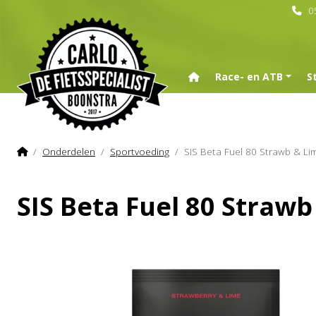
0
Home
Race- en ATB
S
Home
Onderdelen
Sportvoeding
SIS Beta Fuel 80 Strawb & Li
SIS Beta Fuel 80 Strawb