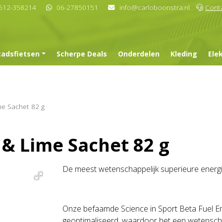
512-358214
06-27850151
info@carloboonstra.nl
Cont
tadsfietsen
Scherpe Deals
Onderdelen
Kleding
Ele
me Sachet 82 g
 & Lime Sachet 82 g
De meest wetenschappelijk superieure energi
Onze befaamde Science in Sport Beta Fuel Energ
geoptimaliseerd, waardoor het een wetenscha