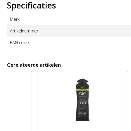
Specificaties
Merk
Artikelnummer
EAN code
Gerelateerde artikelen
Afbeelding SiS Beta Fuel + Nootropics AppleGel 60 ml
Afbeelding 