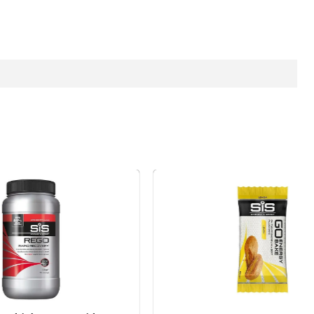
k Rego Rapid Pot Strawberry 500g E
Afbeelding SIS Go Energy Bake