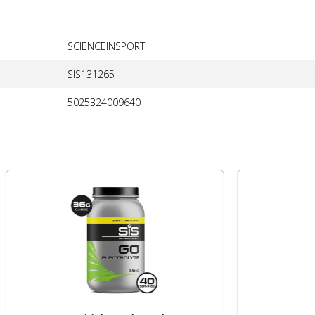
SCIENCEINSPORT
SIS131265
5025324009640
SIS Energydrink Go Electrolyte Pot Lemon & Lime 1.
Afbeelding SIS Recoverydrin