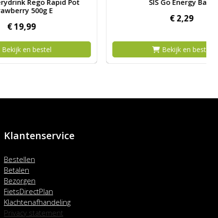
apid Pot
SIS Go Energy Bake
E
€
2,
29
l
Bekijk en bestel
Klantenservice
Bestellen
Betalen
Bezorgen
FietsDirectPlan
Klachtenafhandeling
Privacy statement