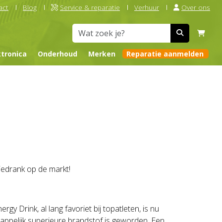
act
Blog
Service & reparatie
Verhuur
Over ons
ktronica
Onderhoud
Merken
Reparatie aanmelden
edrank op de markt!
y Drink, al lang favoriet bij topatleten, is nu
ppelijk superieure brandstof is geworden. Een