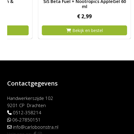
SiS Beta Fuel + Nootropics AppleGel 60
SIS Ener
ml
€
2,
99
Bekijk en bestel
Contactgegevens
Handwerkerszijde 102
9201 CP Drachten
0512-358214
06-27850151
info@carloboonstra.nl
Volg ons op: