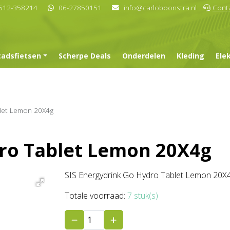
512-358214
06-27850151
info@carloboonstra.nl
Cont
tadsfietsen
Scherpe Deals
Onderdelen
Kleding
Ele
blet Lemon 20X4g
dro Tablet Lemon 20X4g
SIS Energydrink Go Hydro Tablet Lemon 20X
Totale voorraad:
7 stuk(s)