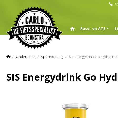
0
Home
Race- en ATB
S
Home
Onderdelen
Sportvoeding
SIS Energydrink Go Hydro Ta
SIS Energydrink Go Hy