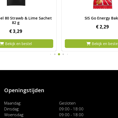
SIS Beta Fuel 80 Strawb & Lime Sachet 82 g
Afbeelding SIS Go Energy B
uel 80 Strawb & Lime Sachet
SIS Go Energy Ba
82 g
€
2,
29
€
3,
29
Bekijk en bestel
Bekijk en beste
Openingstijden
Maandag
Gesloten
Dinsdag
09:00 - 18:00
Woensdag
09:00 - 18:00