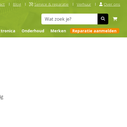
act
Blog
Service & reparatie
Verhuur
Over ons
ktronica
Onderhoud
Merken
Reparatie aanmelden
4g