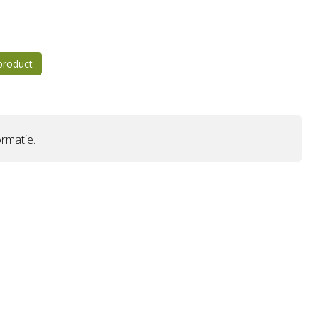
 product
rmatie.