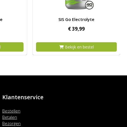
ake
Afbeelding SIS Go Electrolyte
ke
SIS Go Electrolyte
€
39,
99
l
Bekijk en bestel
Klantenservice
Bestellen
Betalen
Bezorgen