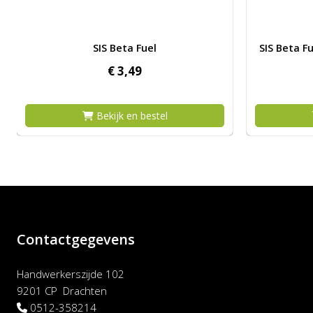
Afbeelding SIS Beta Fuel
Afbeelding 
SIS Beta Fuel
SIS Beta F
€
3,
49
Bekijk en bestel
Contactgegevens
Handwerkerszijde 102
9201 CP Drachten
0512-358214