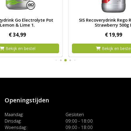
SIS Energydrink Go Electrolyte Pot Lemon & Lime 1.
Afbeelding SIS Recoverydrin
gydrink Go Electrolyte Pot
SIS Recoverydrink Rego R
Lemon & Lime 1.
Strawberry 500g 
€
34,
99
€
19,
99
Bekijk en bestel
Bekijk en beste
Openingstijden
Maandag
Gesloten
Dinsdag
09:00 - 18:00
Woensdag
09:00 - 18:00