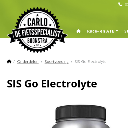
0
Home
Race- en ATB
S
Home
Onderdelen
Sportvoeding
SIS Go Electrolyte
SIS Go Electrolyte