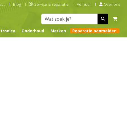
act
Blog
Service & reparatie
Verhuur
Over ons
ktronica
Onderhoud
Merken
Reparatie aanmelden