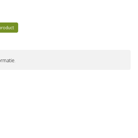
 product
rmatie.