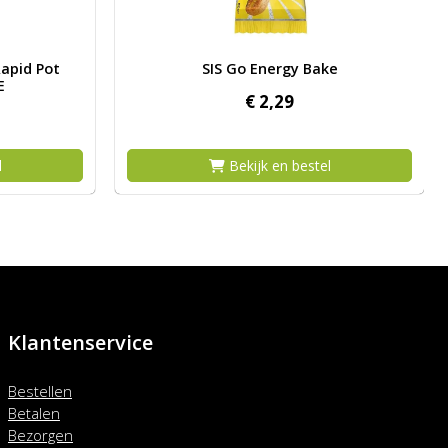
k Rego Rapid Pot Strawberry 500g E
Afbeelding SIS Go Energy Bake
apid Pot
SIS Go Energy Bake
E
€
2,
29
l
Bekijk en bestel
Klantenservice
Bestellen
Betalen
Bezorgen