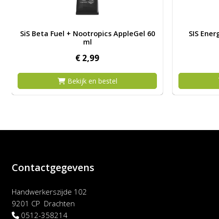
Afbeelding SiS Beta Fuel + Nootropics AppleGel 60 ml
Afbeelding 
SiS Beta Fuel + Nootropics AppleGel 60
SIS Ener
ml
€
2,
99
Bekijk en bestel
Contactgegevens
Handwerkerszijde 102
9201 CP Drachten
0512-358214