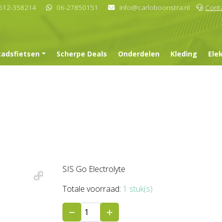
512-358214
06-27850151
info@carloboonstra.nl
Cont
tadsfietsen
Scherpe Deals
Onderdelen
Kleding
Ele
SIS Go Electrolyte
Totale voorraad:
1 stuk(s)