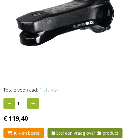
Totale voorraad:
1 stuk(s)
€
119,
40
Klik en bestel
Stel een vraag over dit product