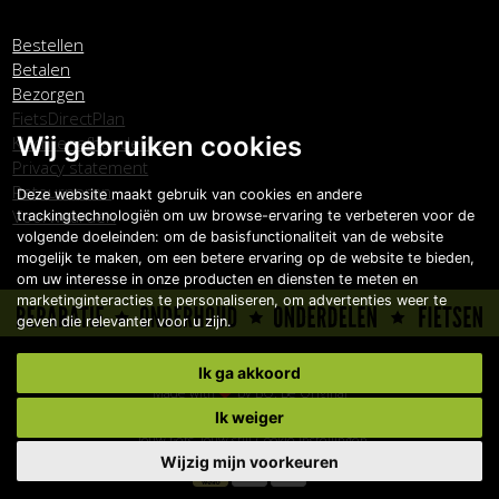
Bestellen
Betalen
Bezorgen
FietsDirectPlan
Wij gebruiken cookies
Klachtenafhandeling
Privacy statement
Retourneren
Deze website maakt gebruik van cookies en andere
Voorwaarden
trackingtechnologiën om uw browse-ervaring te verbeteren voor de
volgende doeleinden:
om de basisfunctionaliteit van de website
mogelijk te maken
,
om een betere ervaring op de website te bieden
,
om uw interesse in onze producten en diensten te meten en
marketinginteracties te personaliseren
,
om advertenties weer te
geven die relevanter voor u zijn
.
Copyright © Carlo Boonstra de Fietsspecialist 2026
Ik ga akkoord
Made with
by
BO. Be Original
Powered by
BO Creator DXP®
Ik weiger
Jouw fiets, jouw stijl
Cookie instellingen
Wijzig mijn voorkeuren
9,5