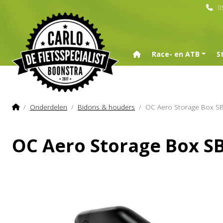
0
Home
Race- en ATB
S
Home
Onderdelen
Bidons & houders
OC Aero Storage Box S
OC Aero Storage Box S