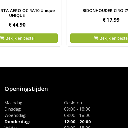
asti
g BIDON+PORTA AERO OC RA10 Unique UNIQUE
Afbeelding BIDONHOUDER
RTA AERO OC RA10 Unique
BIDONHOUDER CIRO 
UNIQUE
€
17,
99
€
44,
90
Bekijk en bestel
Bekijk en beste
Openingstijden
Maandag
Gesloten
Dinsdag
09:00 - 18:00
Woensdag
09:00 - 18:00
Donderdag
12:00 - 20:00
Vrijdag
09:00 - 18:00