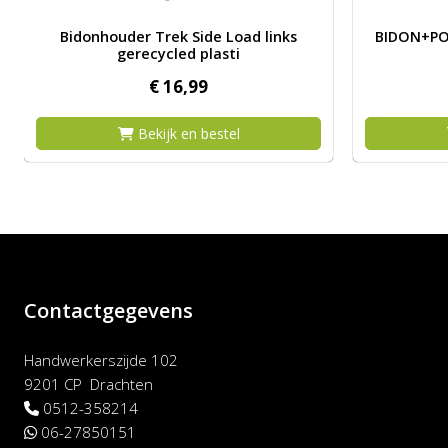
Afbeelding Bidonhouder Trek Side Load links gerecycled pl
Afbeeldin
Bidonhouder Trek Side Load links
BIDON+PO
gerecycled plasti
€
16,
99
Bekijk en bestel
Contactgegevens
Handwerkerszijde 102
9201 CP Drachten
0512-358214
06-27850151