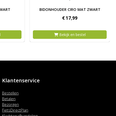
 CIRO ZWART
Afbeelding BIDONHOUDER CIRO MAT ZWA
ZWART
BIDONHOUDER CIRO MAT ZWART
€
17,
99
l
Bekijk en bestel
Klantenservice
Bestellen
Betalen
Bezorgen
FietsDirectPlan
Klachtenafhandeling