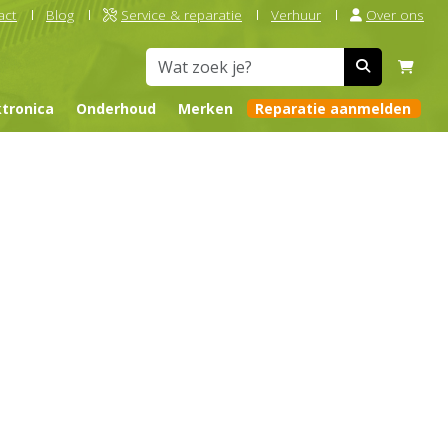
act
Blog
Service & reparatie
Verhuur
Over ons
ktronica
Onderhoud
Merken
Reparatie aanmelden