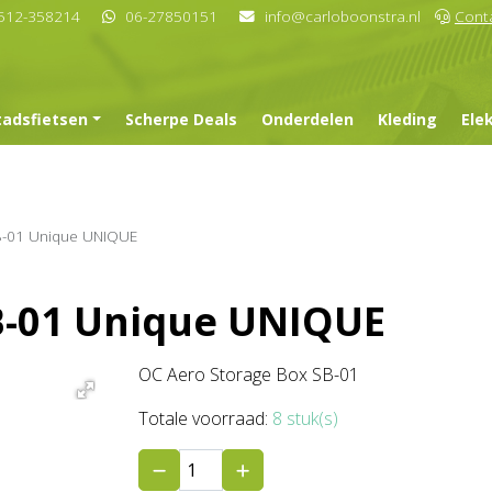
512-358214
06-27850151
info@carloboonstra.nl
Cont
tadsfietsen
Scherpe Deals
Onderdelen
Kleding
Ele
B-01 Unique UNIQUE
B-01 Unique UNIQUE
OC Aero Storage Box SB-01
Totale voorraad:
8 stuk(s)