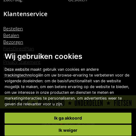
Klantenservice
Bestellen
Betalen
Bezorgen
FietsDirectPlan
Wij gebruiken cookies
Klachtenafhandeling
Privacy statement
Retourneren
Deze website maakt gebruik van cookies en andere
Voorwaarden
trackingtechnologiën om uw browse-ervaring te verbeteren voor de
volgende doeleinden:
om de basisfunctionaliteit van de website
mogelijk te maken
,
om een betere ervaring op de website te bieden
,
om uw interesse in onze producten en diensten te meten en
marketinginteracties te personaliseren
,
om advertenties weer te
geven die relevanter voor u zijn
.
Copyright © Carlo Boonstra de Fietsspecialist 2026
Ik ga akkoord
Made with
by
BO. Be Original
Ik weiger
Powered by
BO Creator DXP®