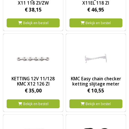
X11 118 ZI/ZW
X11EL 118 ZI
€
38,
15
€
46,
95
Bekijk en bestel
Bekijk en bestel
Image KETTING 12V 11/128 KMC X12 126 ZI
Image KMC Easy chain checker k
KETTING 12V 11/128
KMC Easy chain checker
KMC X12 126 ZI
ketting slijtage meter
€
35,
00
€
10,
55
Bekijk en bestel
Bekijk en bestel