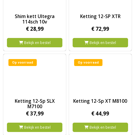
Image Shim kett Ultegra 114sch 10v
Image Ketting 12-SP XTR
Shim kett Ultegra
Ketting 12-SP XTR
114sch 10v
€
28,
99
€
72,
99
Bekijk en bestel
Bekijk en bestel
Op voorraad
Op voorraad
Image Ketting 12-Sp SLX M7100
Image Ketting 12-Sp XT M8100
Ketting 12-Sp SLX
Ketting 12-Sp XT M8100
M7100
€
37,
99
€
44,
99
Bekijk en bestel
Bekijk en bestel