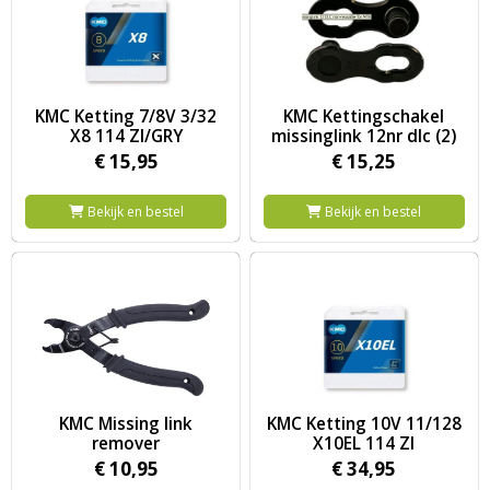
Image KMC Ketting 7/8V 3/32 X8 114 ZI/GRY
Image KMC Kettingschakel missi
KMC Ketting 7/8V 3/32
KMC Kettingschakel
X8 114 ZI/GRY
missinglink 12nr dlc (2)
€
15,
95
€
15,
25
Bekijk en bestel
Bekijk en bestel
Image KMC Missing link remover
Image KMC Ketting 10V 11/128
KMC Missing link
KMC Ketting 10V 11/128
remover
X10EL 114 ZI
€
10,
95
€
34,
95