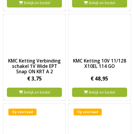
Bekijk en bestel
Bekijk en bestel
Image KMC Ketting Verbinding schakel 1V Wide EPT Snap ON K
Image KMC Ketting 10V 11/12
KMC Ketting Verbinding
KMC Ketting 10V 11/128
schakel 1V Wide EPT
X10EL 114 GO
Snap ON KRT A 2
€
3,
75
€
48,
95
Bekijk en bestel
Bekijk en bestel
Op voorraad
Op voorraad