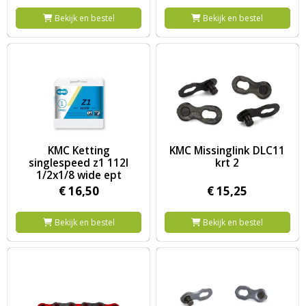
Bekijk en bestel
Bekijk en bestel
Image KMC Ketting singlespeed z1 112l 1/2x1/8 wide ept
Image KMC Missinglink DLC11 k
KMC Ketting
KMC Missinglink DLC11
singlespeed z1 112l
krt 2
1/2x1/8 wide ept
€
16,
50
€
15,
25
Bekijk en bestel
Bekijk en bestel