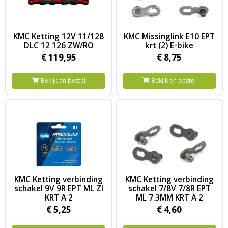
Image KMC Ketting 12V 11/128 DLC 12 126 ZW/RO
Image KMC Missinglink E10 EPT 
KMC Ketting 12V 11/128
KMC Missinglink E10 EPT
DLC 12 126 ZW/RO
krt (2) E-bike
€
119,
95
€
8,
75
Bekijk en bestel
Bekijk en bestel
Image KMC Ketting verbinding schakel 9V 9R EPT ML ZI KRT A 2
Image KMC Ketting verbinding 
KMC Ketting verbinding
KMC Ketting verbinding
schakel 9V 9R EPT ML ZI
schakel 7/8V 7/8R EPT
KRT A 2
ML 7.3MM KRT A 2
€
5,
25
€
4,
60