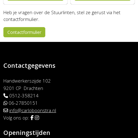
Heb je vragen over de Stuurlinten, stel ze gerust via het
contactformulier.
Contactformulier
Contactgegevens
Handwerkerszijde 102
9201 CP Drachten
0512-358214
06-27850151
info@carloboonstra.nl
Volg ons op:
Openingstijden