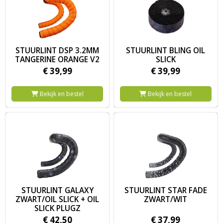
Image STUURLINT DSP 3.2MM TANGERINE ORANGE V2
Image STUURLINT BLING OIL SL
STUURLINT DSP 3.2MM
STUURLINT BLING OIL
TANGERINE ORANGE V2
SLICK
€
39,
99
€
39,
99
Bekijk en bestel
Bekijk en bestel
Image STUURLINT GALAXY ZWART/OIL SLICK + OIL SLICK PLUGZ
Image STUURLINT STAR FADE 
STUURLINT GALAXY
STUURLINT STAR FADE
ZWART/OIL SLICK + OIL
ZWART/WIT
SLICK PLUGZ
€
42,
50
€
37,
99