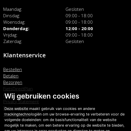
Maandag
Gesloten
Dinsdag
09:00 - 18:00
Woensdag
09:00 - 18:00
Donderdag
12:00 - 20:00
Vrijdag
09:00 - 18:00
Zaterdag
Gesloten
Klantenservice
Bestellen
Betalen
Bezorgen
FietsDirectPlan
Wij gebruiken cookies
Klachtenafhandeling
Privacy statement
Retourneren
Deze website maakt gebruik van cookies en andere
Voorwaarden
trackingtechnologiën om uw browse-ervaring te verbeteren voor de
volgende doeleinden:
om de basisfunctionaliteit van de website
mogelijk te maken
,
om een betere ervaring op de website te bieden
,
om uw interesse in onze producten en diensten te meten en