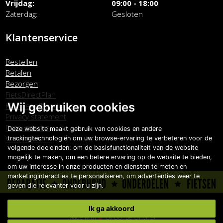
Vrijdag
09:00 - 18:00
Zaterdag
Gesloten
Klantenservice
Bestellen
Betalen
Bezorgen
FietsDirectPlan
Wij gebruiken cookies
Klachtenafhandeling
Privacy statement
Retourneren
Deze website maakt gebruik van cookies en andere
Voorwaarden
trackingtechnologiën om uw browse-ervaring te verbeteren voor de
volgende doeleinden:
om de basisfunctionaliteit van de website
mogelijk te maken
,
om een betere ervaring op de website te bieden
,
om uw interesse in onze producten en diensten te meten en
marketinginteracties te personaliseren
,
om advertenties weer te
geven die relevanter voor u zijn
.
Copyright © Carlo Boonstra de Fietsspecialist 2026
Ik ga akkoord
Made with
by
BO. Be Original