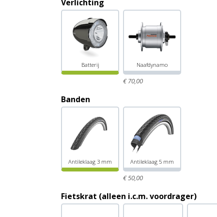
Verlichting
Batterij
Naafdynamo
€
70,
00
Banden
Antileklaag 3 mm
Antileklaag 5 mm
€
50,
00
Fietskrat (alleen i.c.m. voordrager)