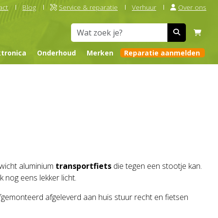
act
Blog
Service & reparatie
Verhuur
Over ons
ktronica
Onderhoud
Merken
Reparatie aanmelden
wicht aluminium
transportfiets
die tegen een stootje kan.
k nog eens lekker licht.
afgemonteerd afgeleverd aan huis stuur recht en fietsen