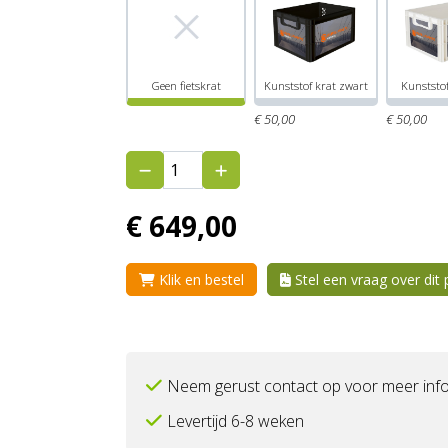
Geen fietskrat
Kunststof krat zwart
Kunststof
€
50,
00
€
50,
00
€
649,
00
Klik en bestel
Stel een vraag over dit
Neem gerust contact op voor meer info
Levertijd 6-8 weken