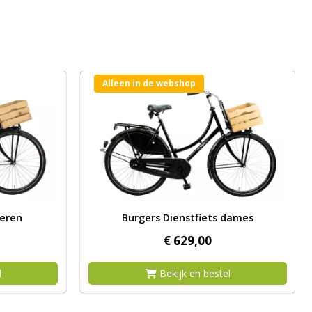
Alleen in de webshop
ts heren
Afbeelding Burgers Dienstfiets dames
heren
Burgers Dienstfiets dames
€
629,
00
l
Bekijk en bestel