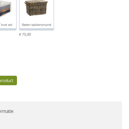
 krat wit
Rieten bakkersmand
€
75,
00
 product
rmatie.