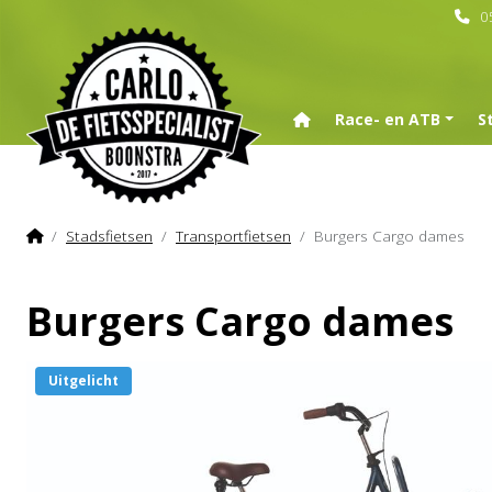
0
Home
Race- en ATB
S
Home
Stadsfietsen
Transportfietsen
Burgers Cargo dames
Burgers Cargo dames
Uitgelicht