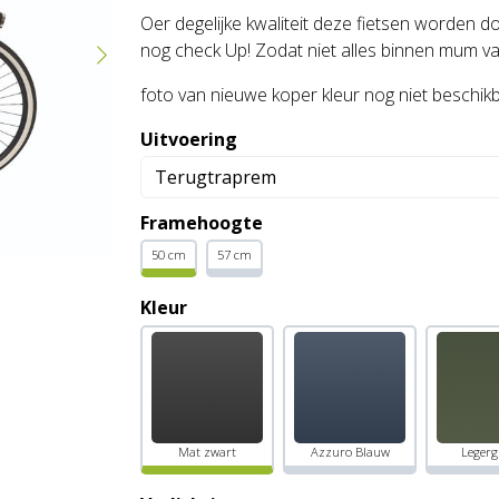
Oer degelijke kwaliteit deze fietsen worden 
nog check Up! Zodat niet alles binnen mum va
foto van nieuwe koper kleur nog niet beschik
Uitvoering
Framehoogte
50 cm
57 cm
Kleur
Mat zwart
Azzuro Blauw
Legerg