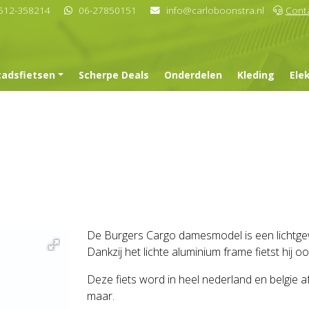
512-358214
06-27850151
info@carloboonstra.nl
Cont
tadsfietsen
Scherpe Deals
Onderdelen
Kleding
Ele
De Burgers Cargo damesmodel is een lichtge
Dankzij het lichte aluminium frame fietst hij oo
Deze fiets word in heel nederland en belgie 
maar.