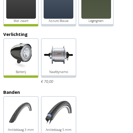
Mat zwart
Azzuro Blauw
Legergroen
Verlichting
Batterij
Naafdynamo
€
70,
00
Banden
Antileklaag 3 mm
Antileklaag 5 mm