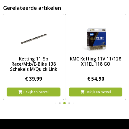
Gerelateerde artikelen
10 EPT krt (2) E-bike
Afbeelding Ketting 11-Sp Race/Mtb/E-Bike 138 Schakels M/Quic
Afbeelding KMC Ketting 11V 1
Ketting 11-Sp
KMC Ketting 11V 11/128
Race/Mtb/E-Bike 138
X11EL 118 GO
Schakels M/Quick Link
€
39,
99
€
54,
90
Bekijk en bestel
Bekijk en bestel