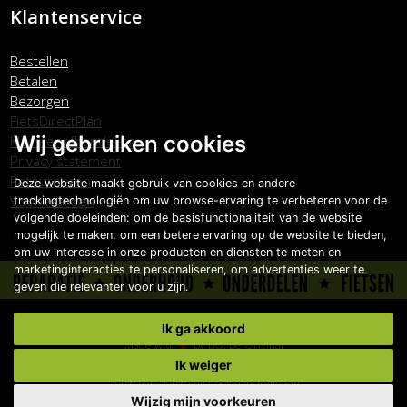
Klantenservice
Bestellen
Betalen
Bezorgen
FietsDirectPlan
Wij gebruiken cookies
Klachtenafhandeling
Privacy statement
Retourneren
Deze website maakt gebruik van cookies en andere
Voorwaarden
trackingtechnologiën om uw browse-ervaring te verbeteren voor de
volgende doeleinden:
om de basisfunctionaliteit van de website
mogelijk te maken
,
om een betere ervaring op de website te bieden
,
om uw interesse in onze producten en diensten te meten en
marketinginteracties te personaliseren
,
om advertenties weer te
geven die relevanter voor u zijn
.
Copyright © Carlo Boonstra de Fietsspecialist 2026
Ik ga akkoord
Made with
by
BO. Be Original
Powered by
BO Creator DXP®
Ik weiger
Jouw fiets, jouw stijl
Cookie instellingen
Wijzig mijn voorkeuren