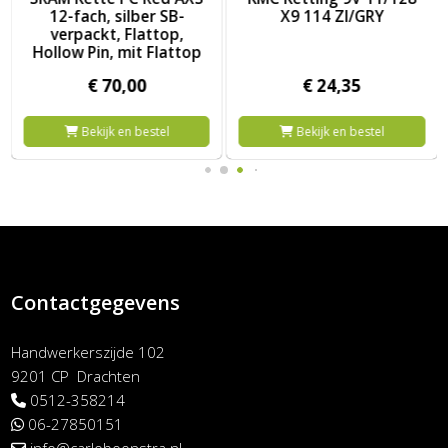
X9 114 ZI/GRY
krt 2
€
24,
35
€
15,
25
Bekijk en bestel
Bekijk en bestel
Contactgegevens
Handwerkerszijde 102
9201 CP Drachten
0512-358214
06-27850151
info@carloboonstra.nl