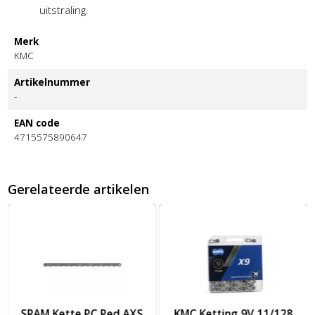
uitstraling.
Merk
KMC
Artikelnummer
-
EAN code
4715575890647
Gerelateerde artikelen
 AXS 12-fach, silber SB-verpackt, Flattop, Hollow Pin, mit Flattop
Afbeelding KMC Ketting 9V 11/128 X9 114 ZI/GRY
Afbeelding KMC Missinglink DLC
KMC Ketting 9V 11/128
KMC Missinglink DLC11