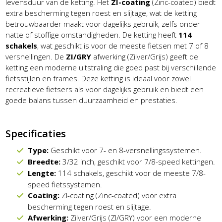
levensduur van de ketting. Het
ZI-coating
(Zinc-coated) biedt
extra bescherming tegen roest en slijtage, wat de ketting
betrouwbaarder maakt voor dagelijks gebruik, zelfs onder
natte of stoffige omstandigheden. De ketting heeft
114
schakels
, wat geschikt is voor de meeste fietsen met 7 of 8
versnellingen. De
ZI/GRY
afwerking (Zilver/Grijs) geeft de
ketting een moderne uitstraling die goed past bij verschillende
fietsstijlen en frames. Deze ketting is ideaal voor zowel
recreatieve fietsers als voor dagelijks gebruik en biedt een
goede balans tussen duurzaamheid en prestaties.
Specificaties
Type:
Geschikt voor 7- en 8-versnellingssystemen.
Breedte:
3/32 inch, geschikt voor 7/8-speed kettingen.
Lengte:
114 schakels, geschikt voor de meeste 7/8-
speed fietssystemen.
Coating:
ZI-coating (Zinc-coated) voor extra
bescherming tegen roest en slijtage.
Afwerking:
Zilver/Grijs (ZI/GRY) voor een moderne