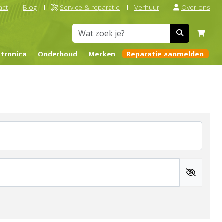
act
Blog
Service & reparatie
Verhuur
Over ons
ktronica
Onderhoud
Merken
Reparatie aanmelden