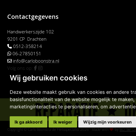
Contactgegevens
Handwerkerszijde 102
9201 CP Drachten
0512-358214
06-27850151
info@carloboonstra.nl
Volg ons op:
Wij gebruiken cookies
Deze website maakt gebruik van cookies en andere tr
basisfunctionaliteit van de website mogelijk te maken
,
marketinginteracties te personaliseren
,
om advertenties
Ik ga akkoord
Ik weiger
Wijzig mijn voorkeuren
Copyright © Carlo Boonstra de Fietsspecialist 2026
-
Made with
by
BO. Be Or