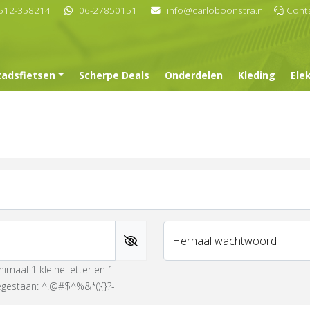
512-358214
06-27850151
info@carloboonstra.nl
Cont
tadsfietsen
Scherpe Deals
Onderdelen
Kleding
Ele
Herhaal wachtwoord
maal 1 kleine letter en 1
egestaan: ^!@#$^%&*(){}?-+