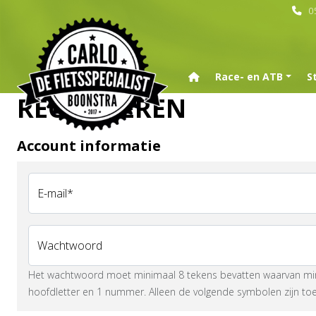
0
Home
Race- en ATB
S
REGISTREREN
Account informatie
E-mail*
Wachtwoord
Het wachtwoord moet minimaal 8 tekens bevatten waarvan mini
hoofdletter en 1 nummer. Alleen de volgende symbolen zijn to