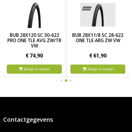
SGR ZW V
57-622 RACING RALPH TLE ASP SGR ZW V
Afbeelding BUB 28X120 SC 30-622 PRO ONE TLE AVG ZW/TR 
Afbeelding BUB 28X11/8 SC 2
BUB 28X120 SC 30-622
BUB 28X11/8 SC 28-622
PRO ONE TLE AVG ZW/TR
ONE TLE ARG ZW VW
VW
€
74,
90
€
61,
90
Bekijk en bestel
Bekijk en bestel
Contactgegevens