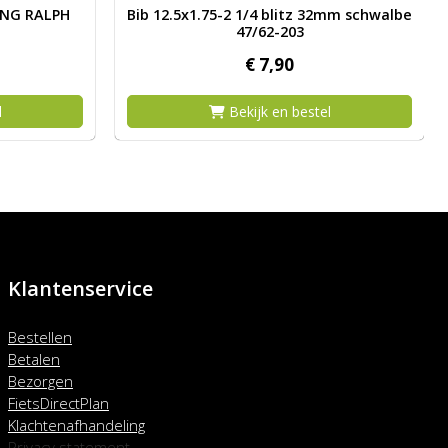
 57-622 RACING RALPH TLR AP ZW VW
Afbeelding Bib 12.5x1.75-2 1/4 blitz 32mm s
ING RALPH
Bib 12.5x1.75-2 1/4 blitz 32mm schwalbe
47/62-203
€
7,
90
l
Bekijk en bestel
Klantenservice
Bestellen
Betalen
Bezorgen
FietsDirectPlan
Klachtenafhandeling
Privacy statement