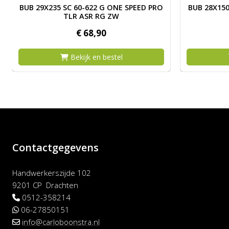
NE RS PRO TLR AR VG ZW VW
Afbeelding BUB 29X235 SC 60-622 G ONE SPEED PRO T
Afbeelding
BUB 29X235 SC 60-622 G ONE SPEED PRO
BUB 28X150
TLR ASR RG ZW
€
68,
90
Bekijk en bestel
Contactgegevens
Handwerkerszijde 102
9201 CP Drachten
0512-358214
06-27850151
info@carloboonstra.nl