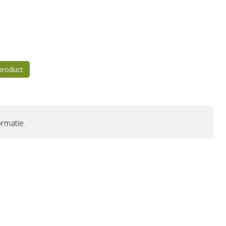
 product
rmatie.