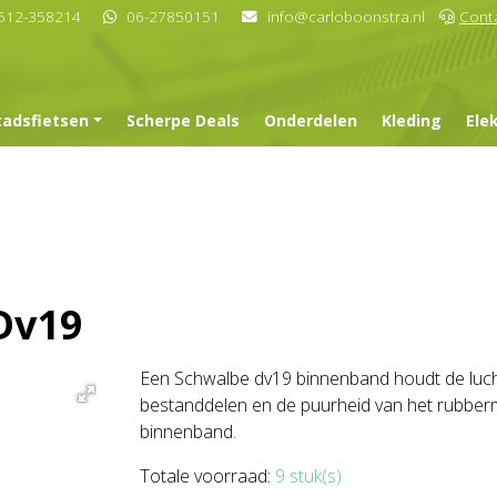
512-358214
06-27850151
info@carloboonstra.nl
Cont
tadsfietsen
Scherpe Deals
Onderdelen
Kleding
Ele
Dv19
Een Schwalbe dv19 binnenband houdt de lucht
bestanddelen en de puurheid van het rubberm
binnenband.
Totale voorraad:
9 stuk(s)