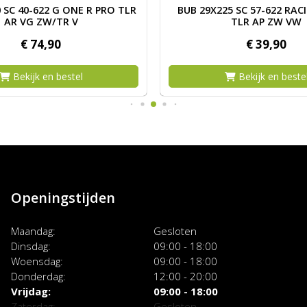
LR ASR RG ZW
 BUB 28X150 SC 40-622 G ONE R PRO TLR AR VG ZW/TR V
Afbeelding BUB 29X225 SC
 SC 40-622 G ONE R PRO TLR
BUB 29X225 SC 57-622 RAC
AR VG ZW/TR V
TLR AP ZW VW
€
74,
90
€
39,
90
Bekijk en bestel
Bekijk en beste
Openingstijden
Maandag
Gesloten
Dinsdag
09:00 - 18:00
Woensdag
09:00 - 18:00
Donderdag
12:00 - 20:00
Vrijdag
09:00 - 18:00
Zaterdag
Gesloten