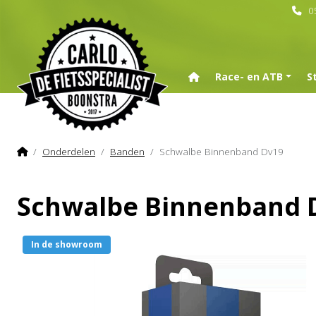
0
Home
Race- en ATB
S
Home
Onderdelen
Banden
Schwalbe Binnenband Dv19
Schwalbe Binnenband 
In de showroom