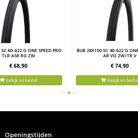
R VG ZW VW
 BUB 29X235 SC 60-622 G ONE SPEED PRO TLR ASR RG ZW
Afbeelding BUB 28X150 SC
 SC 60-622 G ONE SPEED PRO
BUB 28X150 SC 40-622 G ON
TLR ASR RG ZW
AR VG ZW/TR V
€
68,
90
€
74,
90
Bekijk en bestel
Bekijk en beste
Openingstijden