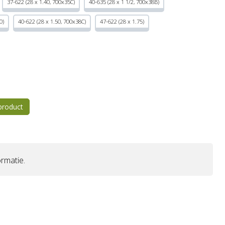
37-622 (28 x 1.40, 700x35C)
40-635 (28 x 1 1/2, 700x38B)
0)
40-622 (28 x 1.50, 700x38C)
47-622 (28 x 1.75)
 product
rmatie.