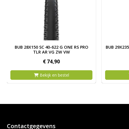
NDER BURT TLE ASP SGR ZW V
Afbeelding BUB 28X150 SC 40-622 G ONE RS PRO TLR A
Afbeelding
BUB 28X150 SC 40-622 G ONE RS PRO
BUB 29X235
TLR AR VG ZW VW
€
74,
90
Bekijk en bestel
Contactgegevens