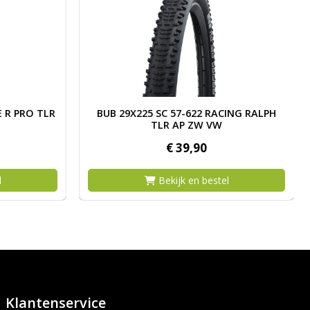
 40-622 G ONE R PRO TLR AR VG ZW/TR V
Afbeelding BUB 29X225 SC 57-622 RACING
E R PRO TLR
BUB 29X225 SC 57-622 RACING RALPH
TLR AP ZW VW
€
39,
90
l
Bekijk en bestel
Klantenservice