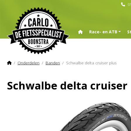
0
Home
Race- en ATB
S
Home
Onderdelen
Banden
Schwalbe delta cruiser plus
Schwalbe delta cruiser 