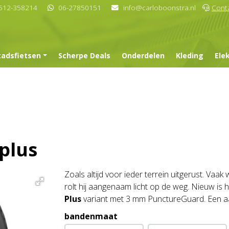
512-358214
06-27850151
info@carloboonstra.nl
Cont
tadsfietsen
Scherpe Deals
Onderdelen
Kleding
Ele
plus
Zoals altijd voor ieder terrein uitgerust. V
rolt hij aangenaam licht op de weg. Nieuw is
Plus
variant met 3 mm PunctureGuard. Een aan
bandenmaat