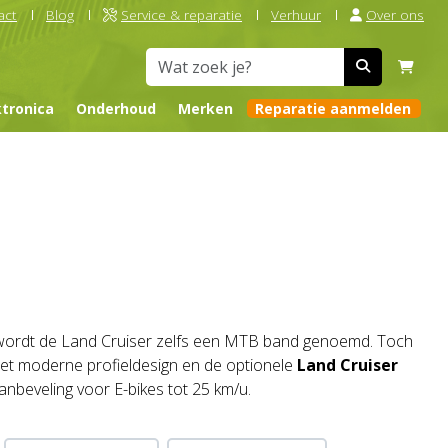
act
Blog
Service & reparatie
Verhuur
Over ons
ktronica
Onderhoud
Merken
Reparatie aanmelden
aak wordt de Land Cruiser zelfs een MTB band genoemd. Toch
 het moderne profieldesign en de optionele
Land Cruiser
beveling voor E-bikes tot 25 km/u.