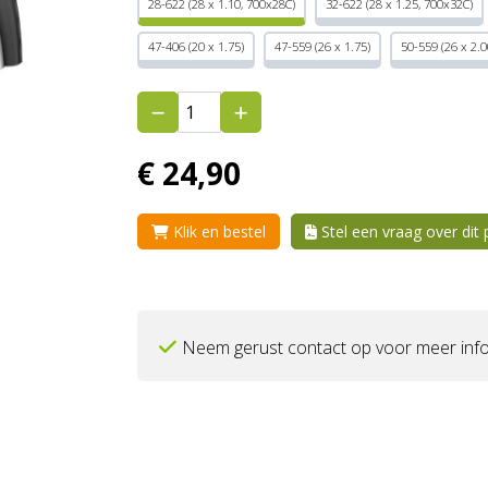
28-622 (28 x 1.10, 700x28C)
32-622 (28 x 1.25, 700x32C)
47-406 (20 x 1.75)
47-559 (26 x 1.75)
50-559 (26 x 2.0
€
24,
90
Klik en bestel
Stel een vraag over dit
Neem gerust contact op voor meer info